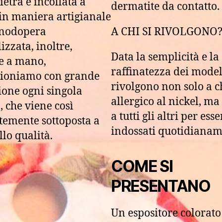
ietra è incollata a
dermatite da contatto.
n maniera artigianale
nodopera
A CHI SI RIVOLGONO
izzata, inoltre,
Data la semplicità e la
e a mano,
raffinatezza dei modell
zioniamo con grande
rivolgono non solo a c
ione ogni singola
allergico al nickel, m
, che viene così
a tutti gli altri per esse
temente sottoposta a
indossati quotidianam
llo qualità.
COME SI
PRESENTANO
Un espositore colorato