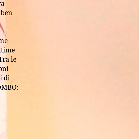
ra
 ben
one
ltime
Tra le
oni
i di
IOMBO: