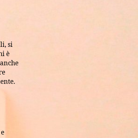
?
i, si
hi è
a anche
re
ente.
 e