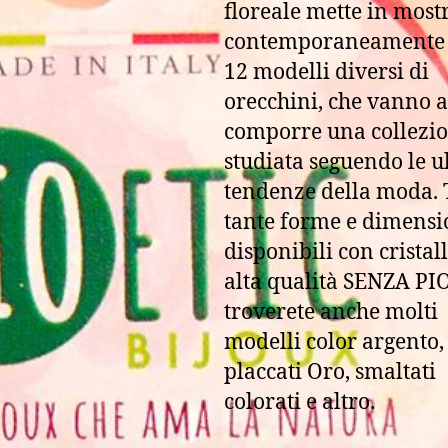
floreale mette in most
contemporaneamente
12 modelli diversi di
orecchini, che vanno a
comporre una collezi
studiata seguendo le u
tendenze della moda. 
tante forme e dimensi
disponibili con
cristall
alta qualità SENZA P
troverete anche molti
modelli color argento,
placcati Oro, smaltati
colorati e altro.