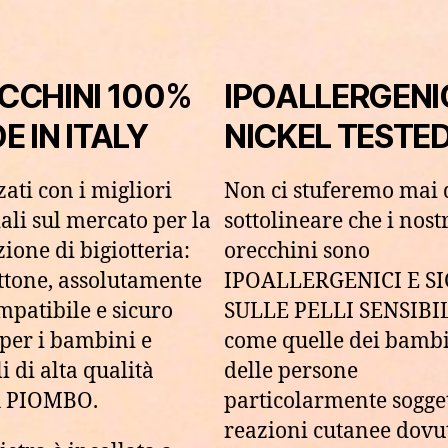
CCHINI 100%
IPOALLERGENI
 IN ITALY
NICKEL TESTE
zati con i migliori
Non ci stuferemo mai 
ali sul mercato per la
sottolineare che i nost
ione di bigiotteria:
orecchini sono
ottone, assolutamente
IPOALLERGENICI E SI
mpatibile e sicuro
SULLE PELLI SENSIBIL
per i bambini e
come quelle dei bambi
li di alta qualità
delle persone
 PIOMBO.
particolarmente sogget
reazioni cutanee dovu