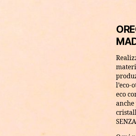
ORE
MADE
Realiz
materi
produz
l’eco-
eco co
anche 
cristal
SENZA