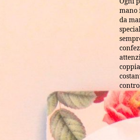
Ogni p
mano i
da ma
special
sempr
confe
attenz
coppia
costan
contro