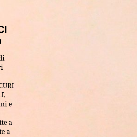
CI
D
di
ri
CURI
I,
ni e
te a
te a